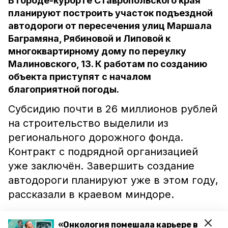
В городе-курорте Ставропольского края
планируют построить участок подъездной
автодороги от пересечения улиц Маршала
Баграмяна, Рябиновой и Липовой к
многоквартирному дому по переулку
Малиновского, 13. К работам по созданию
объекта приступят с началом
благоприятной погоды.
Субсидию почти в 26 миллионов рублей
на строительство выделили из
регионального дорожного фонда.
Контракт с подрядной организацией
уже заключён. Завершить создание
автодороги планируют уже в этом году,
рассказали в краевом миндоре.
Отметим, что также в 2021-м будет
«Онкология помешала карьере в