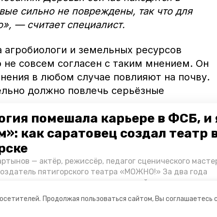
овые сильно не повреждены, так что для
о», — считает специалист.
а агробиологи и земельных ресурсов
 не совсем согласен с таким мнением. Он
нения в любом случае повлияют на почву.
тельно должно повлечь серьёзные
.
огия помешала карьере в ФСБ, и 
 экстремально низкие, так и высокие,
»: как саратовец создал театр 
 культур. Также и различные погодные
рске
етер — отражаются в будущем на урожае»,
ртынов — актёр, режиссёр, педагог сценического масте
создатель пятигорского театра «МОЖНО!» За два года
ия театр выпустил восемь спектаклей, впереди — новые
л артистом, попал в Пятигорск и собрал труппу, режиссё
посетителей.
Продолжая пользоваться сайтом, Вы соглашаетесь 
нту «Портала Пятигорска».