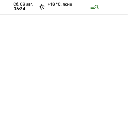
сб, 08 авг.
+
18
°С,
ясно
06:34