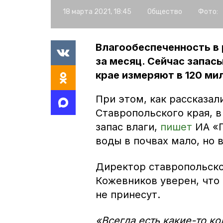
18 марта 2021, 18:45
Общество
Фото:
Влагообеспеченность в 
за месяц. Сейчас запас
крае измеряют в 120 ми
При этом, как рассказа
Ставропольского края, в
запас влаги,
пишет
ИА «П
воды в почвах мало, но 
Директор ставропольско
Кожевников уверен, что
не принесут.
«Всегда есть какие-то ко