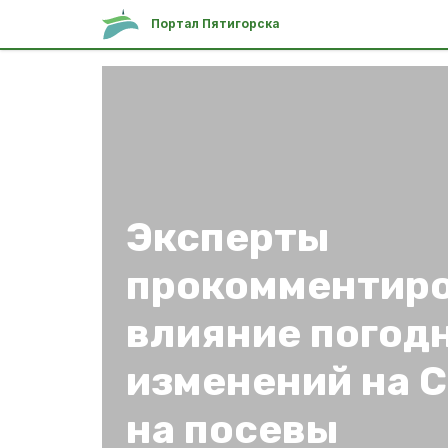
Портал Пятигорска
Эксперты
прокомментир
влияние погод
изменений на 
на посевы