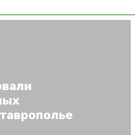
овали
ных
Ставрополье