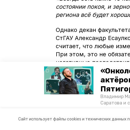
состоянии покоя, и зерн
региона всё будет хорош
Однако декан факультет
СтГАУ Александр Есаулко
считает, что любые изме
При этом, это не обяза
негативные последствия
«Онкол
«Любые температуры, как
актёром
влияют на посевы озимых
Пятиго
условия: дождь, снег, в
Владимир Ма
— рассказал учёный.
Саратова и 
существован
том, как ста
Авторы:
Мила Гень
Сайт использует файлы cookies и технических данных 
корреспонде