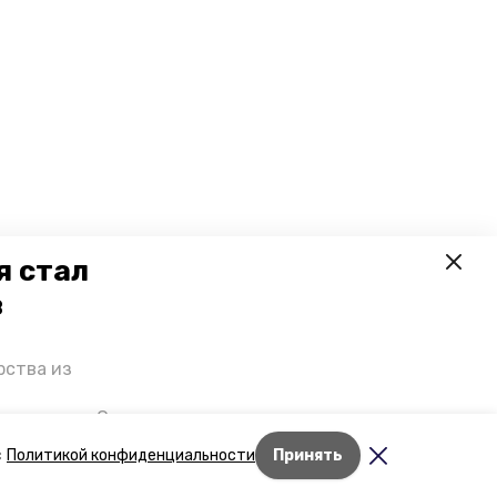
я стал
в
рства из
 премьеры. О
р рассказал
Лента новостей
с
Политикой конфиденциальности
Принять