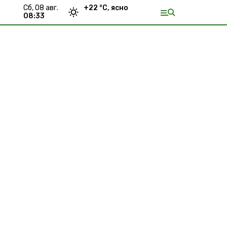
сб, 08 авг.
+
22
°С,
ясно
08:33