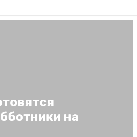
отовятся
убботники на