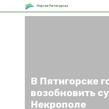
Портал Пятигорска
В Пятигорске г
возобновить с
Некрополе