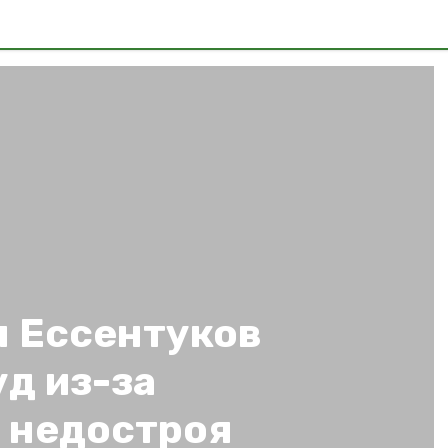
 Ессентуков
уд из-за
о недостроя