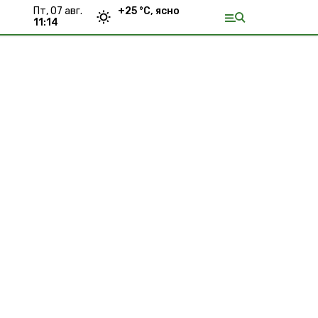
пт, 07 авг.
+
25
°С,
ясно
11:14