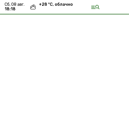
сб, 08 авг.
+
28
°С,
облачно
18:18