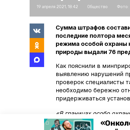
19 апреля 2021, 18:42
Общество
Фото:
Сумма штрафов составил
последние полтора мес
режима особой охраны н
природы выдали 76 пре
Как пояснили в минприр
выявлению нарушений п
проверок специалисты т
необходимо бережно отн
придерживаться установ
«В границах особо охра
любая деятельность, нан
«Онкол
числе незаконная охота,