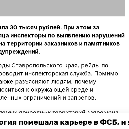
а 30 тысяч рублей. При этом за
яца инспекторы по выявлению нарушений
а территории заказников и памятников
дупреждений.
оды Ставропольского края, рейды по
роводит инспекторская служба. Помимо
акже разъясняют людям, почему
оситься к окружающей среде и
ленных ограничений и запретов.
няемых природных территорий запрещена
осящая вред окружающей среде, в том
огия помешала карьере в ФСБ, и 
 сбор краснокнижных растений, проезд и