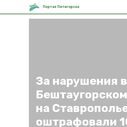
Портал Пятигорска
За нарушения 
Бештаугорском
на Ставрополь
оштрафовали 1