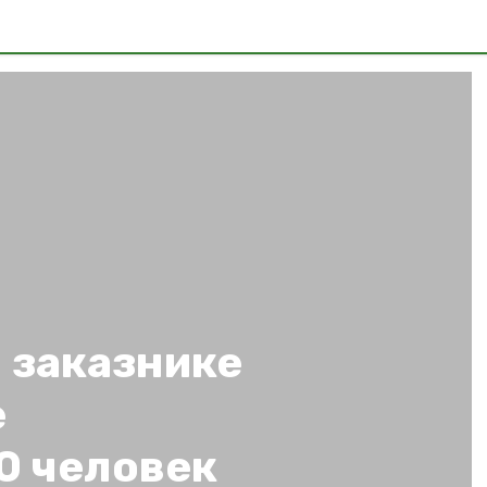
в
 заказнике
е
0 человек