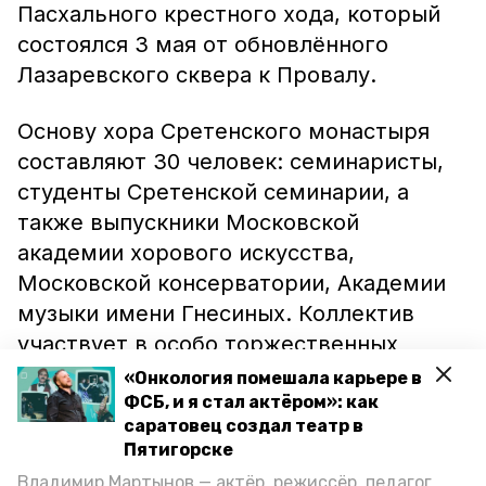
Пасхального крестного хода, который
состоялся 3 мая от обновлённого
Лазаревского сквера к Провалу.
Основу хора Сретенского монастыря
составляют 30 человек: семинаристы,
студенты Сретенской семинарии, а
также выпускники Московской
академии хорового искусства,
Московской консерватории, Академии
музыки имени Гнесиных. Коллектив
участвует в особо торжественных
богослужениях в Московском Кремле и
«Онкология помешала карьере в
Храме Христа Спасителя. За последние
ФСБ, и я стал актёром»: как
саратовец создал театр в
годы выступления также прошли в США,
Пятигорске
Ватикане, Соборе Парижской
Владимир Мартынов — актёр, режиссёр, педагог