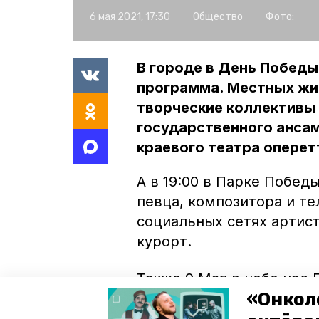
6 мая 2021, 17:30
Общество
Фото:
В городе в День Побед
программа. Местных жи
творческие коллективы
государственного ансам
краевого театра оперет
А в 19:00 в Парке Побед
певца, композитора и те
социальных сетях артист
курорт.
Также 9 Мая в небе над
«Онкол
вертолёта. После пройд