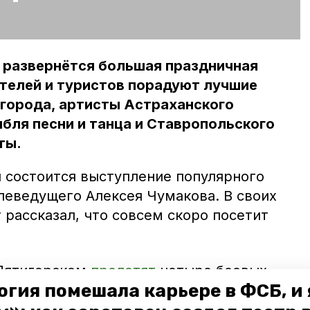
ы развернётся большая праздничная
телей и туристов порадуют лучшие
 города, артисты Астраханского
бля песни и танца и Ставропольского
ты.
ы состоится выступление популярного
леведущего Алексея Чумакова. В своих
 рассказал, что совсем скоро посетит
 Пятигорском
пролетят
четыре боевых
огия помешала карьере в ФСБ, и 
ёт митинг памяти на Военном мемориале.