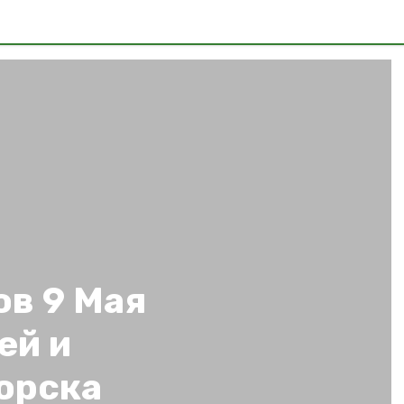
ов 9 Мая
ей и
орска