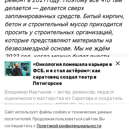
ремонт в 2021 году. Поэтому всё что там
делается — делается сверх
запланированных средств. Битый кирпич,
бетон и строительный мусор приходится
просить у строительных организаций,
которые представляют материалы на
безвозмездной основе. Мы не ждём
2022 год, когда можно будет внести
проблемный участок в контракт, а
«Онкология помешала карьере в
ФСБ, и я стал актёром»: как
пытаемся помочь людям как можно
саратовец создал театр в
быстрее», — пояснил Александр
Пятигорске
Стрельников.
Владимир Мартынов — актёр, режиссёр, педагог
сценического мастерства из Саратова и создатель
пятигорского театра «МОЖНО!» За два года
Фото: vk.com/georgievsk_ru
существования театр выпустил восемь спектаклей,
Сайт использует файлы cookies и технических данных
впереди — новые премьеры. О том, как стал
посетителей.
Продолжая пользоваться сайтом, Вы
артистом, попал в Пятигорск и собрал труппу,
соглашаетесь с
Политикой конфиденциальности