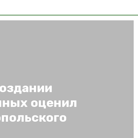
создании
мных оценил
опольского