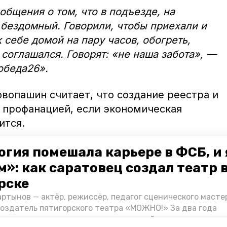
общения о том, что в подъезде, на
 бездомный. Говорили, чтобы приехали и
к себе домой на пару часов, обогреть,
 соглашался. Говорят: «не наша забота», —
обеда26».
вопашин считает, что создание реестра и
 профанацией, если экономическая
ится.
20 тысяч рублей. Если вычесть платежи
огия помешала карьере в ФСБ, и 
 ничего. Правительству надо думать, как
»: как саратовец создал театр 
 у населения и заниматься развитием
рске
и», — подытожил ставропольский
ртынов — актёр, режиссёр, педагог сценического масте
создатель пятигорского театра «МОЖНО!» За два года
ия театр выпустил восемь спектаклей, впереди — новые