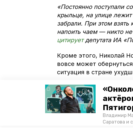
«Постоянно поступали со
крыльце, на улице лежит
забрали. При этом взять 
напоить чаем — никто не
цитирует
депутата ИА «П
Кроме этого, Николай Но
вовсе может обернуться
ситуация в стране ухудш
«В Ипатово зарплата 16-
«Онкол
ЖКХ и налоги, так вообще
актёром
уровень жизни поднимать
Пятиго
отечественной экономик
Владимир Ма
парламентарий.
Саратова и 
существован