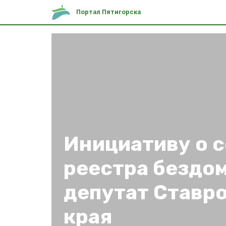
Портал Пятигорска
Инициативу о 
реестра бездо
депутат Ставр
края