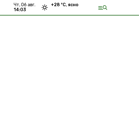
чт, 06 авг.
+
28
°С,
ясно
14:03