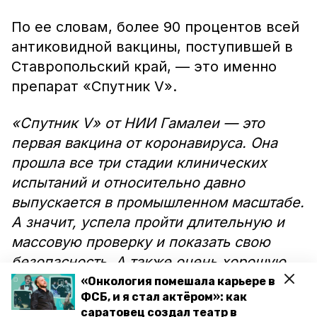
По ее словам, более 90 процентов всей
антиковидной вакцины, поступившей в
Ставропольский край, — это именно
препарат «Спутник V».
«Спутник V» от НИИ Гамалеи — это
первая вакцина от коронавируса. Она
прошла все три стадии клинических
испытаний и относительно давно
выпускается в промышленном масштабе.
А значит, успела пройти длительную и
массовую проверку и показать свою
безопасность. А также очень хорошую
эффективность. Логично, что она
«Онкология помешала карьере в
ФСБ, и я стал актёром»: как
пользуется наибольшим спросом у
саратовец создал театр в