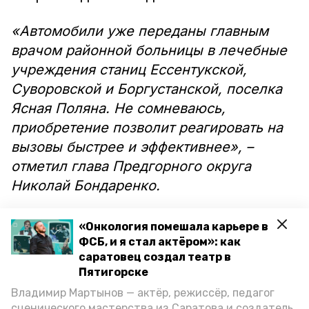
«Автомобили уже переданы главным
врачом районной больницы в лечебные
учреждения станиц Ессентукской,
Суворовской и Боргустанской, поселка
Ясная Поляна. Не сомневаюсь,
приобретение позволит реагировать на
вызовы быстрее и эффективнее», –
отметил глава Предгорного округа
Николай Бондаренко.
Отметим, что в рамках краевой
«Онкология помешала карьере в
программы ранее закупили
ФСБ, и я стал актёром»: как
саратовец создал театр в
передвижные кабинеты цифровой
Пятигорске
маммографии и флюорографии. Также
Владимир Мартынов — актёр, режиссёр, педагог
на данный момент в поликлинике
сценического мастерства из Саратова и создатель