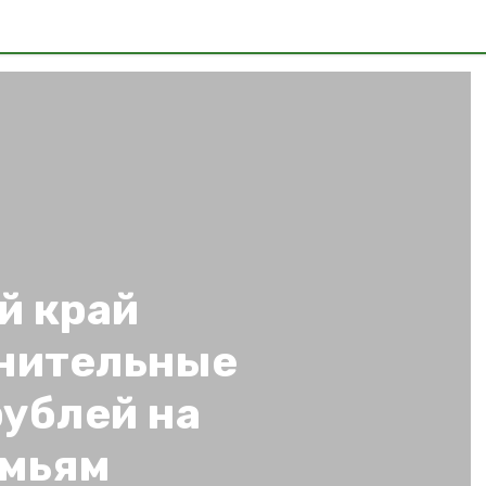
й край
нительные
рублей на
емьям