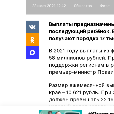
28 июля 2021, 12:42
Общество
Фото:
Выплаты предназначены 
последующий ребёнок. 
получают порядка 17 ты
В 2021 году выплаты из
58 миллионов рублей. П
поддержки регионам в р
премьер-министр Прави
Размер ежемесячной вы
крае – 10 621 рубль. Пр
должен превышать 22 163
который подал заявлени
иметь российское гражд