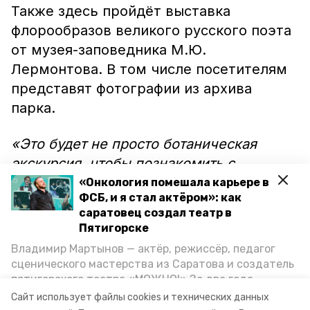
Также здесь пройдёт выставка
флорообразов великого русского поэта
от музея-заповедника М.Ю.
Лермонтова. В том числе посетителям
представят фотографии из архива
парка.
«Это будет не просто ботаническая
экскурсия, чтобы познакомить с
растениями, но и этнографическая,
«Онкология помешала карьере в
ФСБ, и я стал актёром»: как
потому что охватывает разные языки и
саратовец создал театр в
культуры», — рассказали в Перкальском
Пятигорске
дендрологическом парке.
Владимир Мартынов — актёр, режиссёр, педагог
сценического мастерства из Саратова и создатель
пятигорского театра «МОЖНО!» За два года
существования театр выпустил восемь спектаклей,
Сайт использует файлы cookies и технических данных
впереди — новые премьеры. О том, как стал