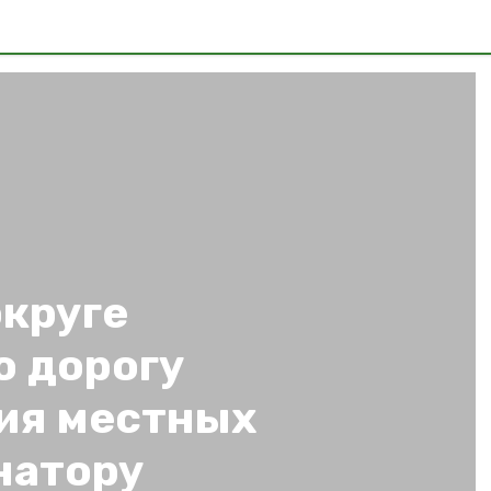
округе
ю дорогу
ия местных
натору