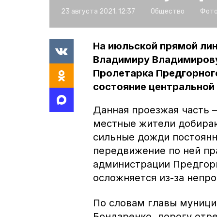
23 августа 2021, 12:37
Общество
Фото
На июльской прямой лин
Владимиру Владимирову
Пролетарка Предгорного
состояние центральной 
Данная проезжая часть 
местные жители добираю
сильные дожди постоянн
передвижение по ней пр
администрации Предгорн
осложняется из-за непро
По словам главы муници
Бондаренко, дорогу отр