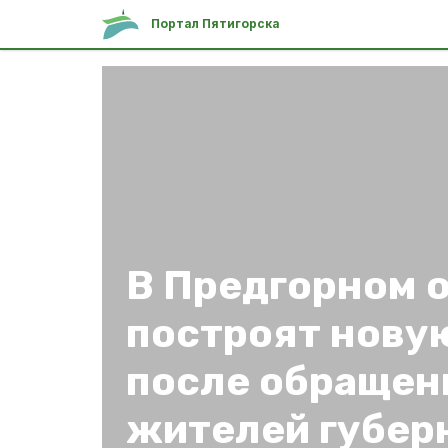
Портал Пятигорска
В Предгорном 
построят нову
после обращен
жителей губер