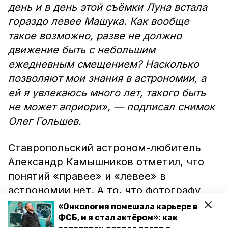
день и в день этой съёмки Луна встала
гораздо левее Машука. Как вообще
такое возможно, разве не должно
движение быть с небольшим
ежедневным смещением? Насколько
позволяют мои знания в астрономии, а
ей я увлекаюсь много лет, такого быть
не может априори», — подписал снимок
Олег Гольшев.
Ставропольский астроном-любитель
Александр Камышников отметил, что
понятий «правее» и «левее» в
астрономии нет. А то, что фотографу
может казаться странным, может быть
«Онкология помешала карьере в
совершенно нормально, потому что
ФСБ, и я стал актёром»: как