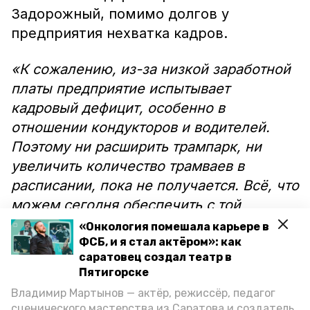
Задорожный, помимо долгов у
предприятия нехватка кадров.
«К сожалению, из-за низкой заработной
платы предприятие испытывает
кадровый дефицит, особенно в
отношении кондукторов и водителей.
Поэтому ни расширить трампарк, ни
увеличить количество трамваев в
расписании, пока не получается. Всё, что
можем сегодня обеспечить с той
численностью, которая есть, делаем», —
«Онкология помешала карьере в
рассказал Задорожный.
ФСБ, и я стал актёром»: как
саратовец создал театр в
Пятигорске
При этом цена проезда остаётся на
Владимир Мартынов — актёр, режиссёр, педагог
прежнем уровне. Можно также и
сценического мастерства из Саратова и создатель