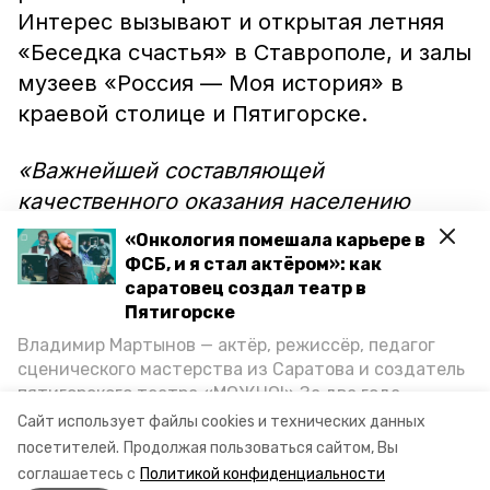
Интерес вызывают и открытая летняя
«Беседка счастья» в Ставрополе, и залы
музеев «Россия — Моя история» в
краевой столице и Пятигорске.
«Важнейшей составляющей
качественного оказания населению
услуг по государственной регистрации
«Онкология помешала карьере в
актов гражданского состояния является
ФСБ, и я стал актёром»: как
саратовец создал театр в
достойное состояние занимаемых
Пятигорске
отделами ЗАГС помещений и
Владимир Мартынов — актёр, режиссёр, педагог
прилегающих к ним территорий», —
сценического мастерства из Саратова и создатель
подчеркнул начальник управления ЗАГС
пятигорского театра «МОЖНО!» За два года
Ставропольского края Сергея
существования театр выпустил восемь спектаклей,
Сайт использует файлы cookies и технических данных
впереди — новые премьеры. О том, как стал
Назаренко.
посетителей.
Продолжая пользоваться сайтом, Вы
артистом, попал в Пятигорск и собрал труппу,
соглашаетесь с
Политикой конфиденциальности
режиссёр рассказал корреспонденту «Портала