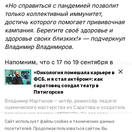
«Но справиться с пандемией позволит
только коллективный иммунитет,
достичь которого помогает прививочная
кампания. Берегите своё здоровье и
здоровье своих близких!» — подчеркнул
Владимир Владимиров.
Напомним, что с 17 по 19 сентября в
Ставропольском крае проходит
«Онкология помешала карьере в
голосование за кандидатов в Госдуму
ФСБ, и я стал актёром»: как
саратовец создал театр в
РФ, думу Ставропольского края и
Пятигорске
представительные органы нескольких
Владимир Мартынов — актёр, режиссёр, педагог
муниципалитетов. В эти дни на
сценического мастерства из Саратова и создатель
избирательных участках можно будет
пятигорского театра «МОЖНО!» За два года
сделать
прививку от Covid-19 и от
существования театр выпустил восемь спектаклей,
Сайт использует файлы cookies и технических данных
впереди — новые премьеры. О том, как стал
гриппа.
посетителей.
Продолжая пользоваться сайтом, Вы