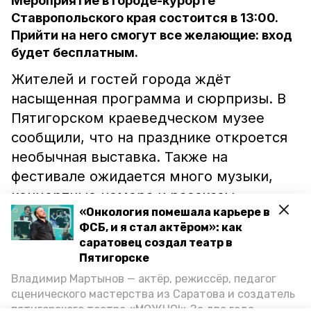
Мероприятие в городе-курорте
Ставропольского края состоится в 13:00.
Прийти на него смогут все желающие: вход
будет бесплатным.
Жителей и гостей города ждёт
насыщенная программа и сюрпризы. В
Пятигорском краеведческом музее
сообщили, что на празднике откроется
необычная выставка. Также на
фестивале ожидается много музыки,
концертные номера и рассказы.
«Онкология помешала карьере в
ФСБ, и я стал актёром»: как
В этот раз праздник отмечают в честь
саратовец создал театр в
Дня края, а также 120-летия скульптуры
Пятигорске
Орла и 45-летия Китайской беседки.
Владимир Мартынов — актёр, режиссёр, педагог
сценического мастерства из Саратова и создатель
пятигорского театра «МОЖНО!» За два года