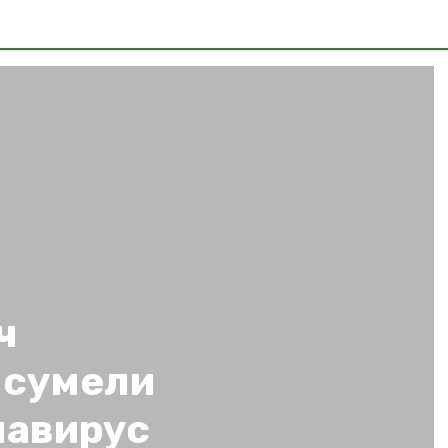
ч
 сумели
навирус