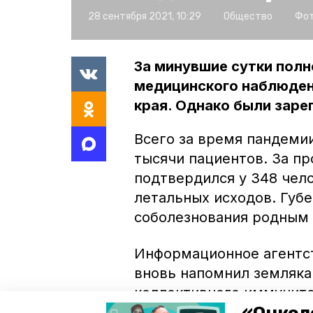
28 сентября 2021, 10:29
Общество
Фот
За минувшие сутки полн
медицинского наблюден
края. Однако были заре
Всего за время пандемии
тысячи пациентов. За пр
подтвердился у 348 чел
летальных исходов. Губ
соболезнования родным
Информационное агентс
вновь напомнил земляка
коллективного иммуните
продолжается.