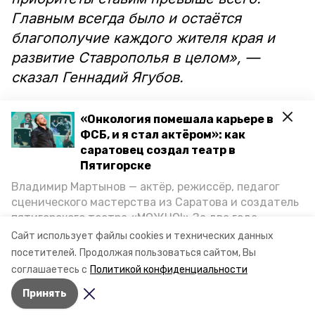
Главным всегда было и остаётся
благополучие каждого жителя края и
развитие Ставрополья в целом», —
сказал Геннадий Ягубов.
Также на первом заседании думы
«Онкология помешала карьере в
седьмого созыва выбрали нового
ФСБ, и я стал актёром»: как
саратовец создал театр в
председателя. Им стал Николай
Пятигорске
Великдань, за кандидатуру которого
Владимир Мартынов — актёр, режиссёр, педагог
проголосовали все парламентарии
сценического мастерства из Саратова и создатель
единогласно. Кроме того, в думе
пятигорского театра «МОЖНО!» За два года
теперь будет работать новый комитет,
существования театр выпустил восемь спектаклей,
Сайт использует файлы cookies и технических данных
впереди — новые премьеры. О том, как стал
специализирующийся на сфере туризма.
посетителей.
Продолжая пользоваться сайтом, Вы
артистом, попал в Пятигорск и собрал труппу,
соглашаетесь с
Политикой конфиденциальности
режиссёр рассказал корреспонденту «Портала
Принять
Пятигорска».
Авторы:
Мила Гень