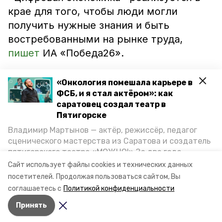
крае для того, чтобы люди могли
получить нужные знания и быть
востребованными на рынке труда,
пишет
ИА «Победа26».
Участникам предлагают освоить
«Онкология помешала карьере в
различные курсы: DataScience, Веб-
ФСБ, и я стал актёром»: как
саратовец создал театр в
аналитика, ProductManager, Мобильная
Пятигорске
разработка, Разработчик Python,
Владимир Мартынов — актёр, режиссёр, педагог
Технологии анализа данных,
сценического мастерства из Саратова и создатель
Тестирование ПО, Технологии
пятигорского театра «МОЖНО!» За два года
искусственного интеллекта, Веб-
существования театр выпустил восемь спектаклей,
Сайт использует файлы cookies и технических данных
впереди — новые премьеры. О том, как стал
разработка, Разработчик C++ и другие.
посетителей.
Продолжая пользоваться сайтом, Вы
артистом, попал в Пятигорск и собрал труппу,
соглашаетесь с
Политикой конфиденциальности
режиссёр рассказал корреспонденту «Портала
Принять
Пятигорска».
Авторы:
Валерия Гореликова