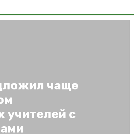
едложил чаще
ом
х учителей с
нами