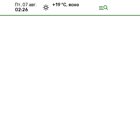
пт, 07 авг.
+
19
°С,
ясно
02:26