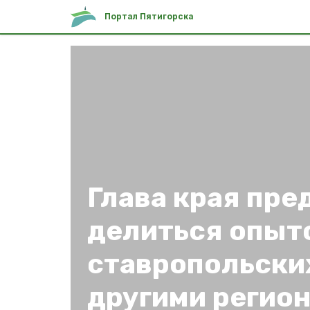
Портал Пятигорска
Глава края пр
делиться опыт
ставропольски
другими регио