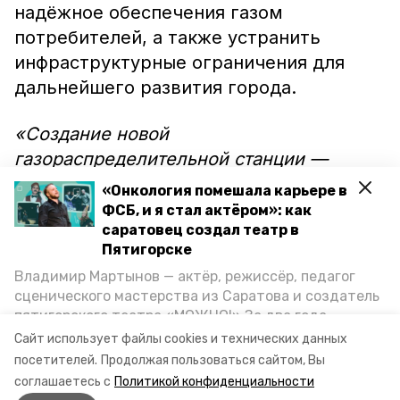
надёжное обеспечения газом
потребителей, а также устранить
инфраструктурные ограничения для
дальнейшего развития города.
«Создание новой
газораспределительной станции —
стратегический проект для краевой
«Онкология помешала карьере в
столицы. Его осуществление — это
ФСБ, и я стал актёром»: как
саратовец создал театр в
комфорт для жителей, новые
Пятигорске
возможности для работы предприятий,
Владимир Мартынов — актёр, режиссёр, педагог
для развития Ставрополя. Необходимо
сценического мастерства из Саратова и создатель
сделать всё, чтобы этот объект смог
пятигорского театра «МОЖНО!» За два года
скорее начать работу», — подчеркнул
существования театр выпустил восемь спектаклей,
Сайт использует файлы cookies и технических данных
впереди — новые премьеры. О том, как стал
Владимир Владимиров.
посетителей.
Продолжая пользоваться сайтом, Вы
артистом, попал в Пятигорск и собрал труппу,
соглашаетесь с
Политикой конфиденциальности
режиссёр рассказал корреспонденту «Портала