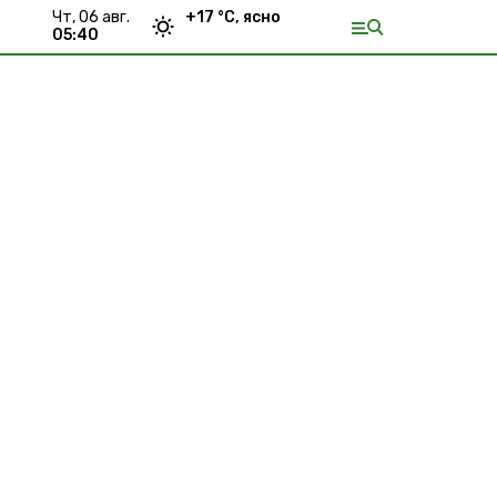
чт, 06 авг.
+
17
°С,
ясно
05:40