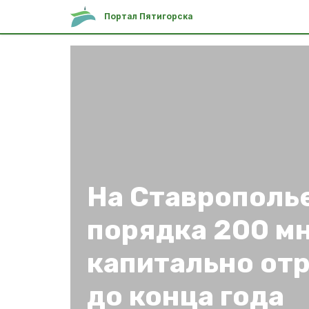
Портал Пятигорска
На Ставрополь
порядка 200 м
капитально от
до конца года