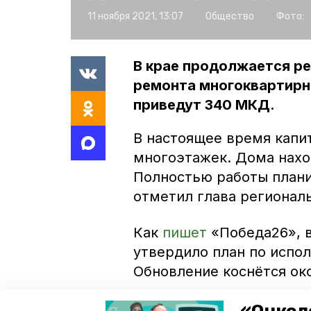
11 ноября 2021, 13:07
Общество
Фото:
В крае продолжается р
ремонта многоквартирны
приведут 340 МКД.
В настоящее время капи
многоэтажек. Дома наход
Полностью работы плани
отметил глава региона
Как
пишет
«Победа26», 
утвердило план по испо
Обновление коснётся ок
К слову, в программу ка