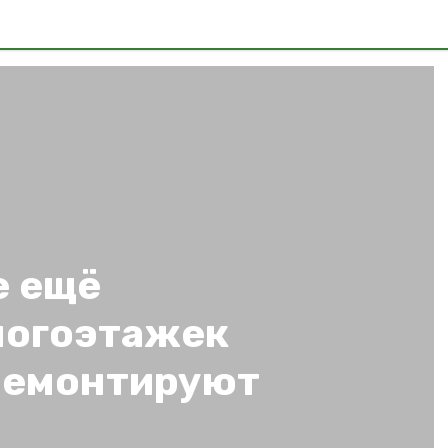
е ещё
ногоэтажек
ремонтируют