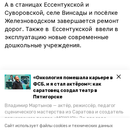
А в станицах Ессентукской и
Суворовской, селе Винсады и посёлке
Железноводском завершается ремонт
дорог. Также в Ессентукской ввели в
эксплуатацию новые современные
дошкольные учреждения.
«Со следующего года мы намерены
«Онкология помешала карьере в
повышать планку: будем добиваться
ФСБ, и я стал актёром»: как
саратовец создал театр в
вступления в социальные программы
Пятигорске
различных уровней, изыскивать
Владимир Мартынов — актёр, режиссёр, педагог
денежные средства из местного
сценического мастерства из Саратова и создатель
бюджета с тем, чтобы улучшать уровень
пятигорского театра «МОЖНО!» За два года
жизни в Предгорье», — поделился глава
существования театр выпустил восемь спектаклей,
Сайт использует файлы cookies и технических данных