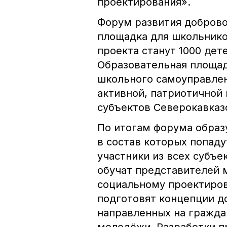
проектирования».
Форум развития доброво
площадка для школьнико
проекта станут 1000 дете
Образовательная площад
школьного самоуправле
активной, патриотичной
субъектов Северокавказс
По итогам форума обра
в состав которых попад
участники из всех субъе
обучат представителей 
социальному проектиров
подготовят концепции д
направленных на гражда