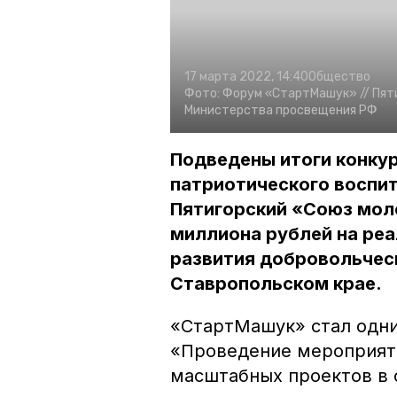
17 марта 2022, 14:40
Общество
Фото:
Форум «СтартМашук» //
Пят
Министерства просвещения РФ
Подведены итоги конкур
патриотического воспи
Пятигорский «Союз мол
миллиона рублей на ре
развития добровольчес
Ставропольском крае.
«СтартМашук» стал одни
«Проведение мероприят
масштабных проектов в 