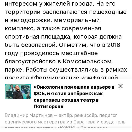
интересом у жителей города. На его
территории располагаются пешеходные
и велодорожки, мемориальный
комплекс, а также современная
спортивная площадка, которая должна
быть безопасной. Отметим, что в 2018
году проводилось масштабное
благоустройство в Комсомольском
парке. Работы осуществлялись в рамках
проекта «Формирование комфортной
городской среды».
«Онкология помешала карьере в
ФСБ, и я стал актёром»: как
саратовец создал театр в
Подписывайтесь на нас в
ВКонтакте
Пятигорске
и Telegram
Владимир Мартынов — актёр, режиссёр, педагог
сценического мастерства из Саратова и создатель
пятигорского театра «МОЖНО!» За два года
ремонт
пятигорск
дети