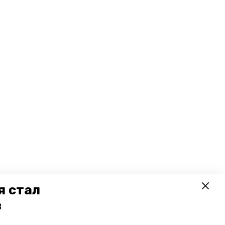
я стал
в