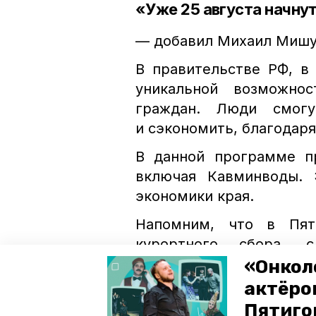
«Уже 25 августа начну
— добавил Михаил Мишу
В правительстве РФ, в
уникальной возможно
граждан. Люди смогу
и сэкономить, благодаря
В данной программе п
включая Кавминводы.
экономики края.
Напомним, что в Пят
курортного сбора, 
и развивают инфрастр
«Онкол
действия эксперимента
актёром
миллиарда рублей и улу
Пятиго