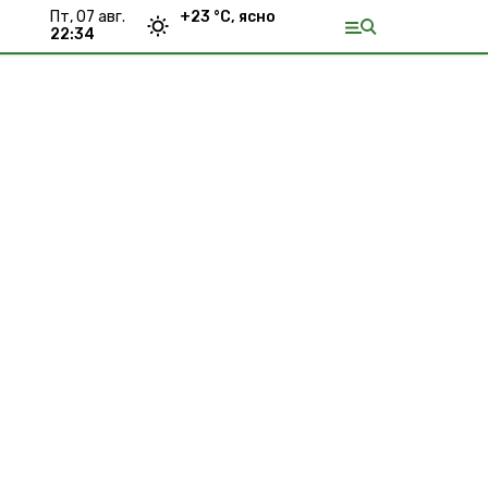
пт, 07 авг.
+
23
°С,
ясно
22:34