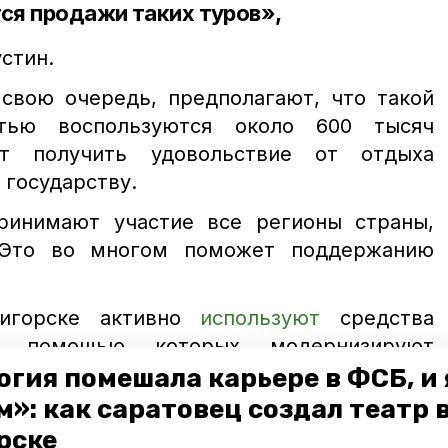
тся продажи таких туров»,
стин.
 свою очередь, предполагают, что такой
стью воспользуются около 600 тысяч
т получить удовольствие от отдыха
 государству.
ринимают участие все регионы страны,
 Это во многом поможет поддержанию
игорске активно
используют
средства
с помощью которых модернизируют
уктуру курортного города. За 3 года
огия помешала карьере в ФСБ, и 
 по курсбору удалось собрать более 1
»: как саратовец создал театр 
чшить более 70 объектов на Кавминводах.
рске