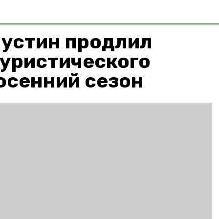
устин продлил
туристического
осенний сезон