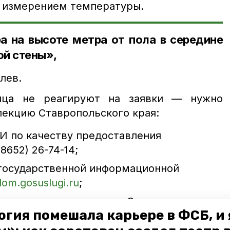
 измерением температуры.
а на высоте метра от пола в середине
ой стены»,
лев.⠀
ица не реагируют на заявки — нужно
пекцию Ставропольского края:
И по качеству предоставления
8652) 26-74-14;
государственной информационной
dom.gosuslugi.ru
;
управление по адресу г. Ставрополь, ул.
огия помешала карьере в ФСБ, и 