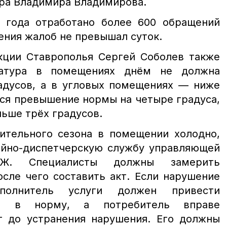
ра Владимира Владимирова.
22 года отработано более 600 обращений
ения жалоб не превышал суток.
кции Ставрополья Сергей Соболев также
ратура в помещениях днём не должна
радусов, а в угловых помещениях — ниже
тся превышение нормы на четыре градуса,
льше трёх градусов.
пительного сезона в помещении холодно,
ийно-диспетчерскую службу управляющей
СЖ. Специалисты должны замерить
осле чего составить акт. Если нарушение
сполнитель услуги должен привести
м в норму, а потребитель вправе
т до устранения нарушения. Его должны