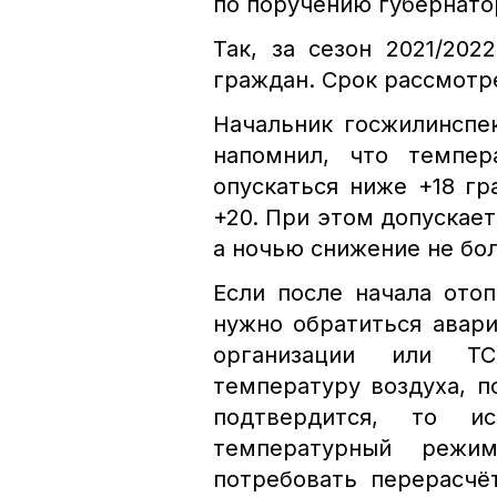
по поручению губернато
Так, за сезон 2021/20
граждан. Срок рассмотр
Начальник госжилинспе
напомнил, что темпе
опускаться ниже +18 г
+20. При этом допускае
а ночью снижение не бо
Если после начала ото
нужно обратиться авар
организации или Т
температуру воздуха, п
подтвердится, то и
температурный режи
потребовать перерасчё