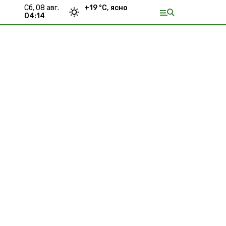
сб, 08 авг.
+
19
°С,
ясно
04:14