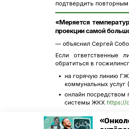
подтвердить повторным
«Меряется температур
проекции самой больш
— объяснил Сергей Собо
Если ответственные л
обратиться в госжилинс
на горячую линию ГЖ
коммунальных услуг (
онлайн посредством 
системы ЖКХ
https://
лично с паспортом в 
«Онкол
Спартака, д. 6.