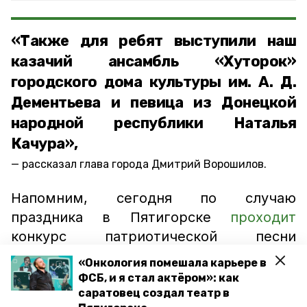
«Также для ребят выступили наш
казачий ансамбль «Хуторок»
городского дома культуры им. А. Д.
Дементьева и певица из Донецкой
народной республики Наталья
Качура»,
рассказал глава города Дмитрий Ворошилов.
Напомним, сегодня по случаю
праздника в Пятигорске
проходит
конкурс патриотической песни
«Родники», а в краевом центре
«Онкология помешала карьере в
организовали
музыкальные фестивали и
ФСБ, и я стал актёром»: как
исторические экскурсии.
саратовец создал театр в