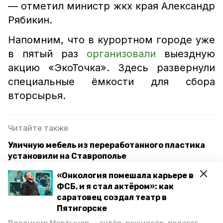
— отметил министр жкх края Александр
Рябикин.
Напомним, что в курортном городе уже
в пятый раз
организовали
выездную
акцию «ЭкоТочка». Здесь развернули
специальные ёмкости для сбора
вторсырья.
Читайте также
Уличную мебель из переработанного пластика
установили на Ставрополье
Ставрополье перевыполнило плановые
«Онкология помешала карьере в
показатели по нацпроекту «Экология»
ФСБ, и я стал актёром»: как
саратовец создал театр в
Пятигорске