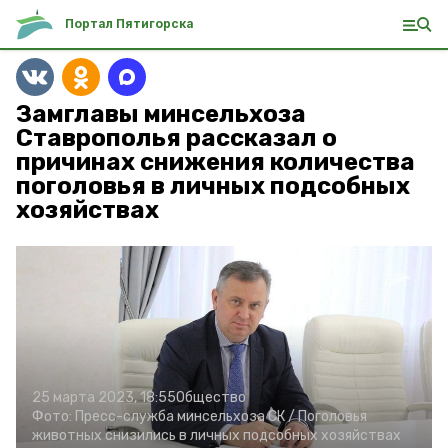
Портал Пятигорска
Замглавы минсельхоза
Ставрополья рассказал о
причинах снижения количества
поголовья в личных подсобных
хозяйствах
25 марта 2023, 18:55
Общество
Фото:
Пресс-служба минсельхоза СК /
Поголовья
животных снизились в личных подсобных хозяйствах