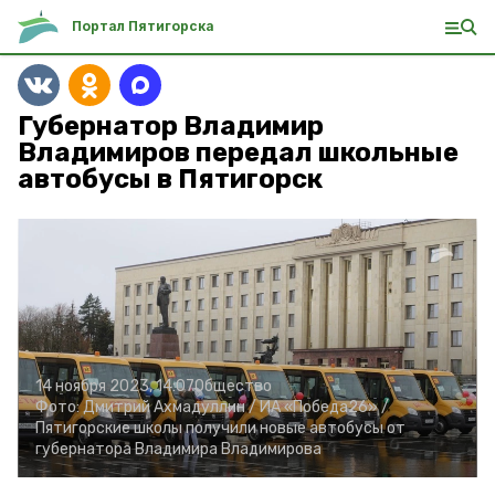
Портал Пятигорска
Губернатор Владимир
Владимиров передал школьные
автобусы в Пятигорск
14 ноября 2023, 14:07
Общество
Фото:
Дмитрий Ахмадуллин /
ИА «Победа26» /
Пятигорские школы получили новые автобусы от
губернатора Владимира Владимирова