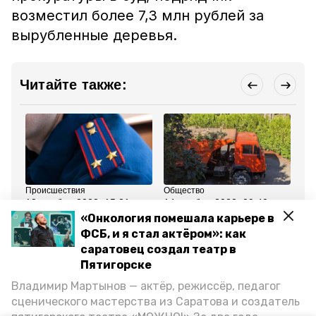
возместил более 7,3 млн рублей за
вырубленные деревья.
Читайте также:
Происшествия
Общество
Пр
13 ноября 2023, 15:31
14 ноября 2023, 09:40
30
Прокуратура
Активисты из
Пя
«Онкология помешала карьере в
потребовала очистить
Пятигорска жалуются в
во
ФСБ, и я стал актёром»: как
русло реки Юца в
прокуратуру на вырубку
65
Пятигорске
деревьев в кемпинге
саратовец создал театр в
Пятигорске
Все новости
Владимир Мартынов — актёр, режиссёр, педагог
сценического мастерства из Саратова и создатель