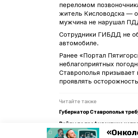
переломом позвоночника
житель Кисловодска — он
мужчина не нарушал ПДД
Сотрудники ГИБДД не об
автомобиле.
Ранее «Портал Пятигорс
неблагоприятных погодн
Ставрополья призывает
проявлять осторожность
Читайте также
Губернатор Ставрополья треб
Рейды по профилактике нетре
декабря
«Онкол