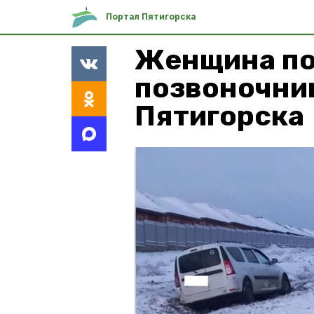
Портал Пятигорска
Женщина по
позвоночник
Пятигорска