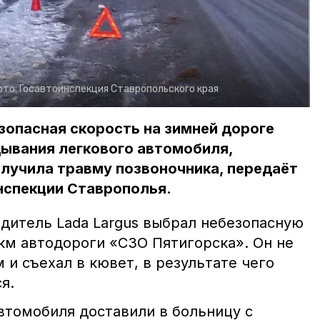
ото:
Госавтоинспекция Ставропольского края
зопасная скорость на зимней дороге
дывания легкового автомобиля,
лучила травму позвоночника, передаёт
нспекции Ставрополья.
одитель Lada Largus выбрал небезопасную
км автодороги «СЗО Пятигорска». Он не
 и съехал в кювет, в результате чего
я.
втомобиля доставили в больницу с