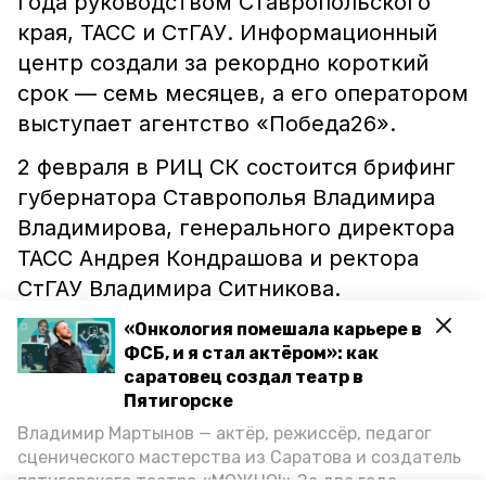
года руководством Ставропольского
края, ТАСС и СтГАУ. Информационный
центр создали за рекордно короткий
срок — семь месяцев, а его оператором
выступает агентство «Победа26».
2 февраля в РИЦ СК состоится брифинг
губернатора Ставрополья Владимира
Владимирова, генерального директора
ТАСС Андрея Кондрашова и ректора
СтГАУ Владимира Ситникова.
Информагентство будет транслировать
«Онкология помешала карьере в
брифинг на своём
YouTube-канале
.
ФСБ, и я стал актёром»: как
саратовец создал театр в
Пресс-центр ТАСС в Ставрополе станет
Пятигорске
пятым в стране. До этого аналогичные
Владимир Мартынов — актёр, режиссёр, педагог
площадки были открыты в Москве,
сценического мастерства из Саратова и создатель
пятигорского театра «МОЖНО!» За два года
Санкт-Петербурге, Екатеринбурге и