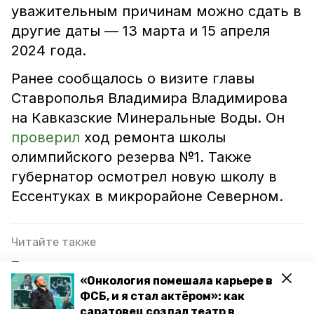
уважительным причинам можно сдать в
другие даты — 13 марта и 15 апреля
2024 года.
Ранее сообщалось о визите главы
Ставрополья Владимира Владимирова
на Кавказские Минеральные Воды. Он
проверил
ход ремонта школы
олимпийского резерва №1. Также
губернатор осмотрел новую школу в
Ессентуках в микрорайоне Северном.
Читайте также
Прокуратура заставила подрядчика ускорить
«Онкология помешала карьере в
строительство школы в Пятигорске
ФСБ, и я стал актёром»: как
Итоги конкурса «Моя родословная» подвели в
саратовец создал театр в