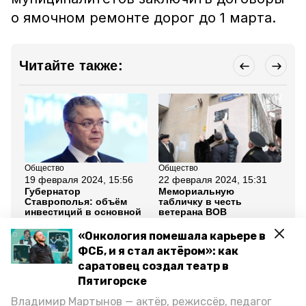
о ямочном ремонте дорог до 1 марта.
Читайте также:
Общество
Общество
Кул
19 февраля 2024, 15:56
22 февраля 2024, 15:31
21
Губернатор
Мемориальную
Жи
Ставрополья: объём
табличку в честь
по
инвестиций в основной
ветерана ВОВ
эт
капитал края вырастет
установили в
«С
на 10%
Пятигорске
«Онкология помешала карьере в
ФСБ, и я стал актёром»: как
Все новости
саратовец создал театр в
Пятигорске
Владимир Мартынов — актёр, режиссёр, педагог