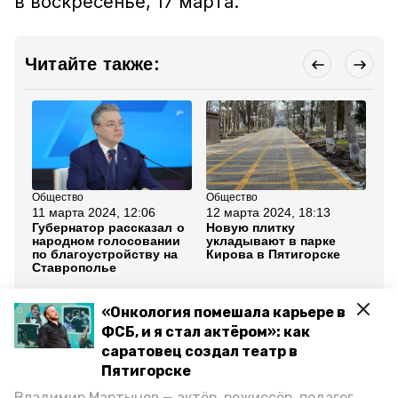
в воскресенье, 17 марта.
Читайте также:
Общество
Общество
Кул
11 марта 2024, 12:06
12 марта 2024, 18:13
11
Губернатор рассказал о
Новую плитку
«М
народном голосовании
укладывают в парке
по
по благоустройству на
Кирова в Пятигорске
Пя
Ставрополье
Все новости
«Онкология помешала карьере в
ФСБ, и я стал актёром»: как
саратовец создал театр в
пятигорск
ставропольский край
Пятигорске
Владимир Мартынов — актёр, режиссёр, педагог