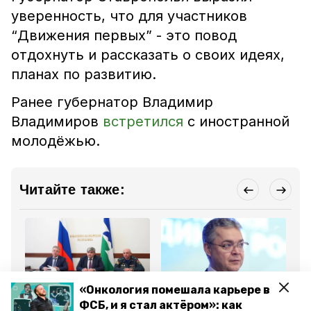
уверенность, что для участников
“Движения первых” - это повод
отдохнуть и рассказать о своих идеях,
планах по развитию.
Ранее губернатор Владимир
Владимиров
встретился
с иностранной
молодёжью.
Читайте также:
«Онкология помешала карьере в
Общество
Общество
Об
ФСБ, и я стал актёром»: как
28 марта 2024, 10:39
27 марта 2024, 16:00
25