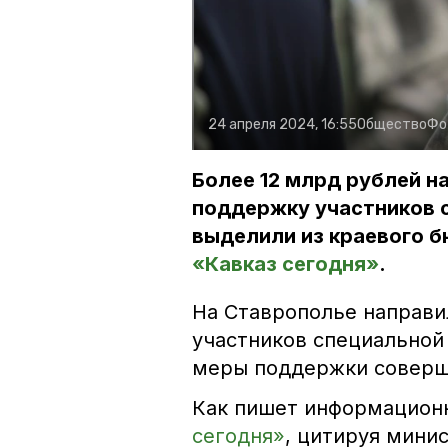
24 апреля 2024, 16:55
Общество
Фо
Более 12 млрд рублей н
поддержку участников с
выделили из краевого 
«Кавказ сегодня»
.
На Ставрополье направи
участников специальной
меры поддержки соверш
Как пишет информацион
сегодня»
, цитируя мини