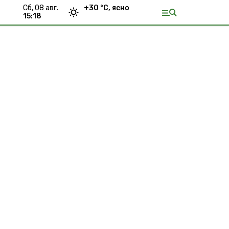
сб, 08 авг.
+
30
°С,
ясно
15:18