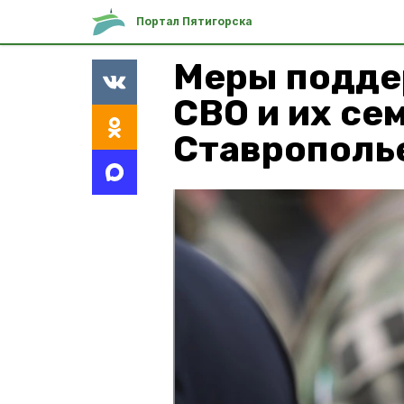
Портал Пятигорска
Меры подде
СВО и их се
Ставрополь