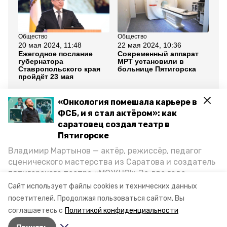
Общество
Общество
Об
20 мая 2024, 11:48
22 мая 2024, 10:36
17
Ежегодное послание
Современный аппарат
Тр
губернатора
МРТ установили в
со
Ставропольского края
больнице Пятигорска
об
пройдёт 23 мая
уч
Все новости
«Онкология помешала карьере в
ФСБ, и я стал актёром»: как
саратовец создал театр в
пятигорск
ставропольский край
Пятигорске
Владимир Мартынов — актёр, режиссёр, педагог
медицинское оборудование
сценического мастерства из Саратова и создатель
пятигорского театра «МОЖНО!» За два года
минздрав ставропольского края
существования театр выпустил восемь спектаклей,
Сайт использует файлы cookies и технических данных
впереди — новые премьеры. О том, как стал
посетителей.
Продолжая пользоваться сайтом, Вы
губернатор владимир владимиров
артистом, попал в Пятигорск и собрал труппу,
соглашаетесь с
Политикой конфиденциальности
режиссёр рассказал корреспонденту «Портала