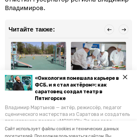
Владимиров.
Читайте также:
Общество
Общество
Об
«Онкология помешала карьере в
26 июня 2024, 16:10
26 июня 2024, 13:14
26
ФСБ, и я стал актёром»: как
Спортплощадки и
Пятигорская школа
Ка
лежаки отремонтируют
заняла второе место в
во
саратовец создал театр в
в пятигорском парке
конкурсе «Лучшая
по
Пятигорске
«Водник»
школьная столовая»
де
Пя
Владимир Мартынов — актёр, режиссёр, педагог
сценического мастерства из Саратова и создатель
Все новости
пятигорского театра «МОЖНО!» За два года
существования театр выпустил восемь спектаклей,
Сайт использует файлы cookies и технических данных
впереди — новые премьеры. О том, как стал
посетителей.
Продолжая пользоваться сайтом, Вы