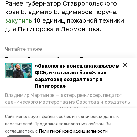
Ранее губернатор Ставропольского
края Владимир Владимиров поручал
закупить
10 единиц пожарной техники
для Пятигорска и Лермонтова.
Читайте также
Причиной пожара в бараке в Пятигорске мог
«Онкология помешала карьере в
стать поджог
ФСБ, и я стал актёром»: как
Губернатор Ставрополья поручил главам
саратовец создал театр в
территорий минимизировать риск пожаров
Пятигорске
Владимир Мартынов — актёр, режиссёр, педагог
Большинство пожаров на Ставрополье в 2024
сценического мастерства из Саратова и создатель
году случились из-за пала сухой травы
пятигорского театра «МОЖНО!» За два года
существования театр выпустил восемь спектаклей,
Сайт использует файлы cookies и технических данных
впереди — новые премьеры. О том, как стал
посетителей.
Продолжая пользоваться сайтом, Вы
пятигорск
машук
пожар
артистом, попал в Пятигорск и собрал труппу,
соглашаетесь с
Политикой конфиденциальности
режиссёр рассказал корреспонденту «Портала