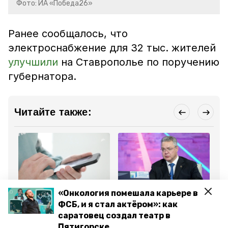
Фото: ИА «Победа26»
Ранее сообщалось, что
электроснабжение для 32 тыс. жителей
улучшили
на Ставрополье по поручению
губернатора.
Читайте также:
Общество
Общество
Об
«Онкология помешала карьере в
23 сентября 2024, 17:34
17 сентября 2024, 20:29
13
ФСБ, и я стал актёром»: как
Бесплатная горячая
Глава Ставрополья
Ко
линия по
поставил задачу решить
хо
саратовец создал театр в
общественному
вопрос с освещением в
Ст
Пятигорске