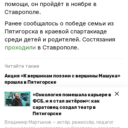
помощи, он пройдёт в ноябре в
Ставрополе.
Ранее сообщалось о победе семьи из
Пятигорска в краевой спартакиаде
среди детей и родителей. Состязания
проходили
в Ставрополе.
Читайте также
Акция «К вершинам поэзии с вершины Машука»
прошла в Пятигорске
Более 70 надписей с рекламой наркотиков
«Онкология помешала карьере в
закрасили в Пятигорске в ходе акции
ФСБ, и я стал актёром»: как
саратовец создал театр в
Школьники из агроклассов поучаствуют в смене
Пятигорске
«Мы – хозяева Земли» в Ставрополе
Владимир Мартынов — актёр, режиссёр, педагог