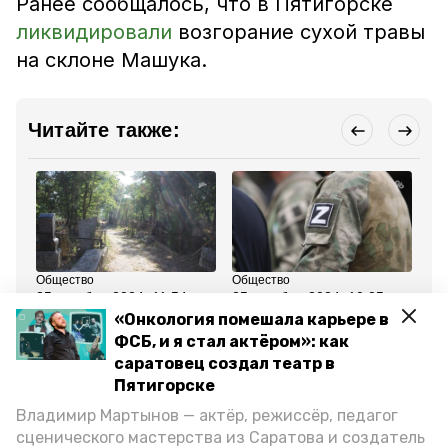
Ранее сообщалось, что в Пятигорске
ликвидировали
возгорание сухой травы
на склоне Машука.
Читайте также:
Общество
Общество
Об
25 октября 2024, 11:54
25 октября 2024, 10:05
23
Всех желающих
Сбор посылок для
Уч
«Онкология помешала карьере в
приглашают на
военнослужащих в зону
пе
ФСБ, и я стал актёром»: как
субботник в
СВО объявили в
эк
Пятигорском некрополе
Пятигорске
Пя
саратовец создал театр в
Пятигорске
Все новости
Владимир Мартынов — актёр, режиссёр, педагог
сценического мастерства из Саратова и создатель