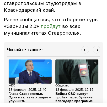
ставропольским студотрядам в
Краснодарский край.
Ранее сообщалось, что отборные туры
«Зарницы 2.0»
пройдут
во всех
муниципалитетах Ставрополья.
Читайте также:
ЖКХ
Общество
Эк
13 февраля 2025, 11:40
13 февраля 2025, 12:19
13
Глава Ставрополья:
Бойцы СВО смогут
Ли
Одна из главных задач –
пройти переобучение
со
улучшить
благодаря программе
эк
коммунальную
«Герои Ставрополья»
ра