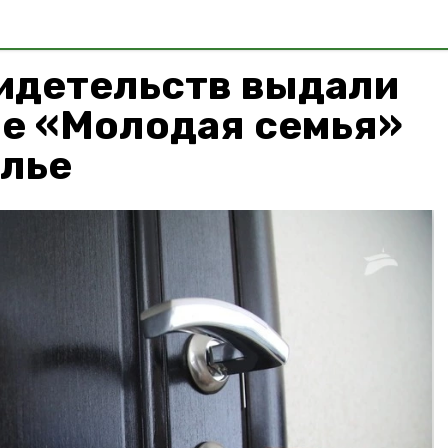
видетельств выдали
ме «Молодая семья»
олье