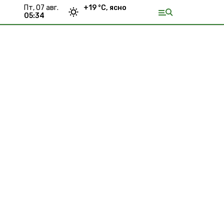
пт, 07 авг.
+
19
°С,
ясно
05:34